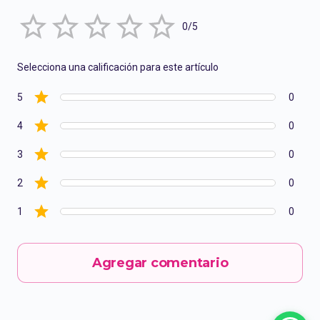
Empty
0/5
1 Star
2 Stars
3 Stars
4 Stars
5 Stars
Selecciona una calificación para este artículo
5
0
4
0
3
0
2
0
1
0
Agregar comentario