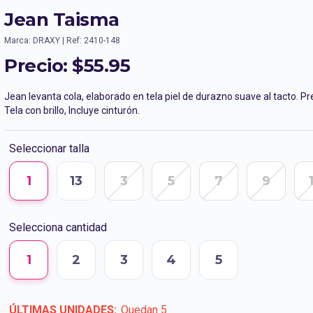
Jean Taisma
Marca: DRAXY | Ref: 2410-148
Precio:
$55.95
Jean levanta cola, elaborado en tela piel de durazno suave al tacto. Pr
Tela con brillo, Incluye cinturón.
Seleccionar talla
1
13
3
5
7
9
Selecciona cantidad
1
2
3
4
5
ÚLTIMAS UNIDADES:
Quedan
5