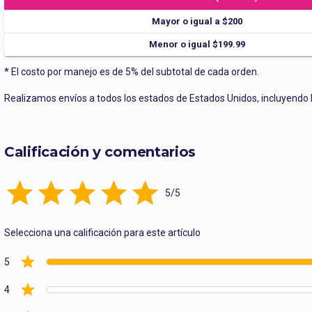
Mayor o igual a $200
Menor o igual $199.99
* El costo por manejo es de 5% del subtotal de cada orden.
Realizamos envíos a todos los estados de Estados Unidos, incluyendo Pu
Calificación y comentarios
Empty
5/5
1 Star
2 Stars
3 Stars
4 Stars
5 Stars
Selecciona una calificación para este artículo
5
4