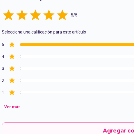
Empty
5/5
1 Star
2 Stars
3 Stars
4 Stars
5 Stars
Selecciona una calificación para este artículo
5
4
3
2
1
Ver más
Agregar c