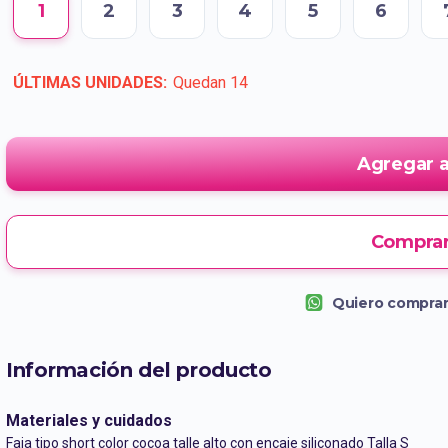
1
2
3
4
5
6
ÚLTIMAS UNIDADES:
Quedan
14
Agregar a
Comprar
Quiero comprar
Información del producto
Materiales y cuidados
Faja tipo short color cocoa talle alto con encaje siliconado Talla S