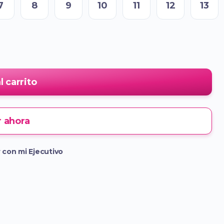
7
8
9
10
11
12
13
l carrito
 ahora
 con mi Ejecutivo