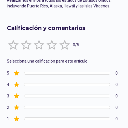
Realizamos envíos a todos los estados de Estados Unidos,
incluyendo Puerto Rico, Alaska, Hawái y las Islas Vírgenes.
Calificación y comentarios
Empty
0/5
1 Star
2 Stars
3 Stars
4 Stars
5 Stars
Selecciona una calificación para este artículo
5
0
4
0
3
0
2
0
1
0